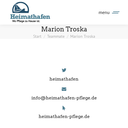
Inhalt
springen
menu
Marion Troska
Start
Teammate
Marion Troska
Sie befinden sich hier:
heimathafen
info@heimathafen-pflege.de
heimathafen-pflege.de